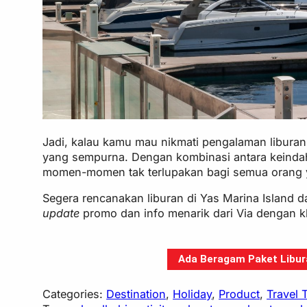
Jadi, kalau kamu mau nikmati pengalaman liburan 
yang sempurna. Dengan kombinasi antara keindah
momen-momen tak terlupakan bagi semua orang 
Segera rencanakan liburan di Yas Marina Island
update
promo dan info menarik dari Via dengan k
Ada Beragam Paket Libura
Categories:
Destination
, 
Holiday
, 
Product
, 
Travel 