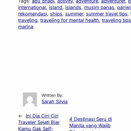
Tags:
abu dhabi
, 
activity
, 
adventure
, 
adventurer
, 
b
international
, 
island
, 
islands
, 
musim panas
, 
pariwi
rekomendasi
, 
ships
, 
summer
, 
summer travel tips
, 
traveling
, 
traveling for mental health
, 
traveling tip
marina
Written By:
Sarah Silvia
←
Ini Dia Ciri-Ciri
4 Destinasi Seru di
Traveler Sejati Biar
Manila yang Wajib
Kamu Gak Self-