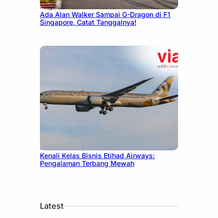
August 13, 2025
Ada Alan Walker Sampai G-Dragon di F1
Singapore, Catat Tanggalnya!
December 27, 2024
Kenali Kelas Bisnis Etihad Airways:
Pengalaman Terbang Mewah
Latest