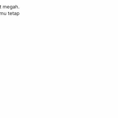
at megah.
amu tetap