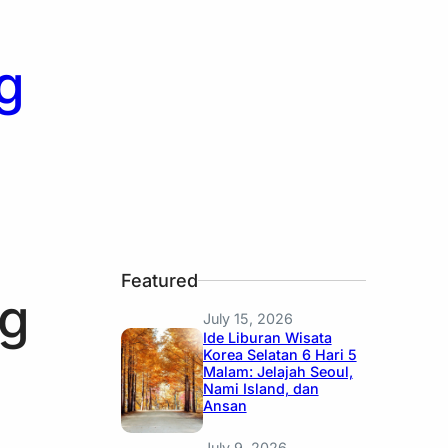
g
Featured
ng
July 15, 2026
Ide Liburan Wisata
Korea Selatan 6 Hari 5
Malam: Jelajah Seoul,
Nami Island, dan
Ansan
July 9, 2026