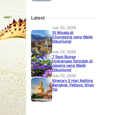
Latest
July 30, 2026
10 Wisata di
Chongqing yang Wajib
Dikunjungi
July 23, 2026
7 Spot Bunga
Hydrangea Terindah di
Jepang yang Wajib
Dikunjungi
July 20, 2026
Itinerary 5 Hari Keliling
Bangkok, Pattaya, Khao
Yai