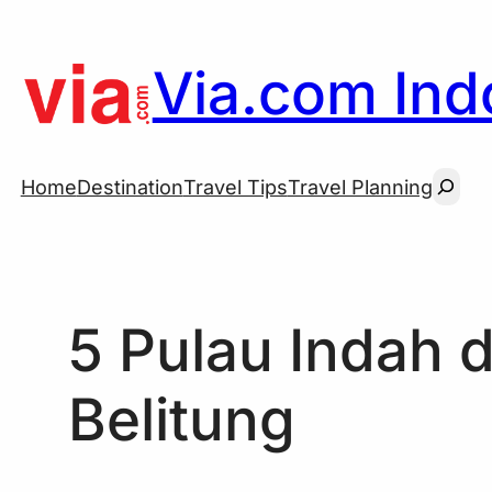
Skip
to
Via.com Indo
content
Searc
Home
Destination
Travel Tips
Travel Planning
5 Pulau Indah 
Belitung