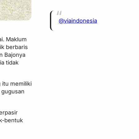
@viaindonesia
ai. Maklum
k berbaris
n Bajonya
a tidak
itu memiliki
i gugusan
erpasir
uk-bentuk