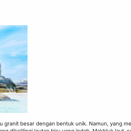
atu granit besar dengan bentuk unik. Namun, yang me
ng dikelilingi lautan biru yang indah. Makhluk laut, s