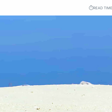
⏱︎
READ TIME