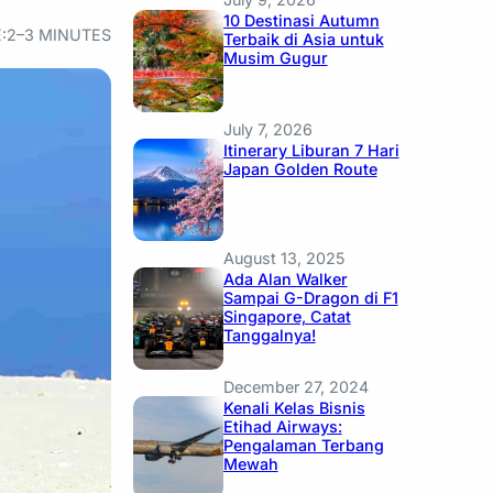
10 Destinasi Autumn
:
2–3 MINUTES
Terbaik di Asia untuk
Musim Gugur
July 7, 2026
Itinerary Liburan 7 Hari
Japan Golden Route
August 13, 2025
Ada Alan Walker
Sampai G-Dragon di F1
Singapore, Catat
Tanggalnya!
December 27, 2024
Kenali Kelas Bisnis
Etihad Airways:
Pengalaman Terbang
Mewah