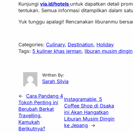
Kunjungi
via.id/hotels
untuk dapatkan detail pro
tentukan. Semua informasi ditampilkan dalam satu
Yuk tunggu apalagi! Rencanakan liburanmu bers
Categories:
Culinary
, 
Destination
, 
Holiday
Tags:
5 kuliner khas jerman
, 
liburan musim dingin
Written By:
Sarah Silvia
←
Cara Pandang 4
Instagramable, 5
Tokoh Penting ini
Coffee Shop di Osaka
Berubah Berkat
ini Akan Hangatkan
Travelling,
Liburan Musim Dingin
Kamukah
ke Jepang
→
Berikutnya?