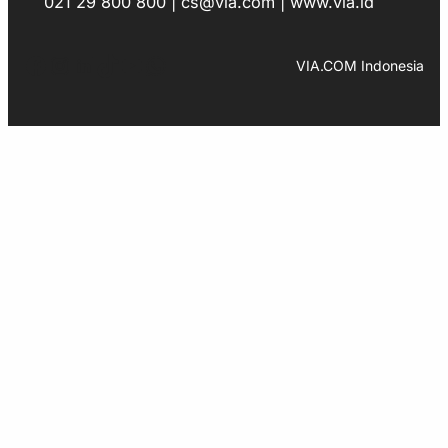
021 29 800 800 | cs@via.com | www.via.id
Facebook
Instagram
LinkedIn
TikTok
YouTube
WhatsApp
VIA.COM Indonesia