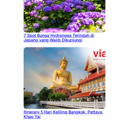
July 23, 2026
7 Spot Bunga Hydrangea Terindah di
Jepang yang Wajib Dikunjungi
July 20, 2026
Itinerary 5 Hari Keliling Bangkok, Pattaya,
Khao Yai