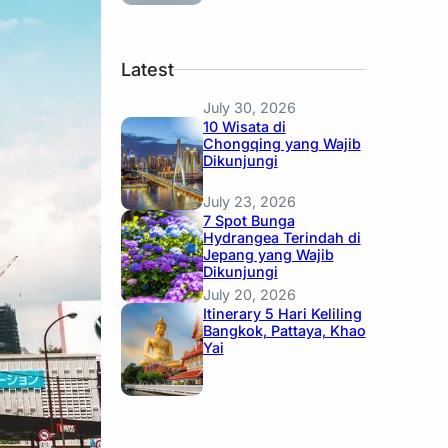
Latest
July 30, 2026
10 Wisata di
Chongqing yang Wajib
Dikunjungi
July 23, 2026
7 Spot Bunga
Hydrangea Terindah di
Jepang yang Wajib
Dikunjungi
July 20, 2026
Itinerary 5 Hari Keliling
Bangkok, Pattaya, Khao
Yai