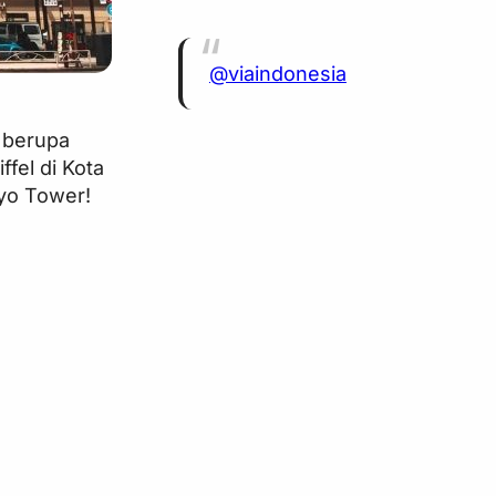
@viaindonesia
i berupa
fel di Kota
kyo Tower!