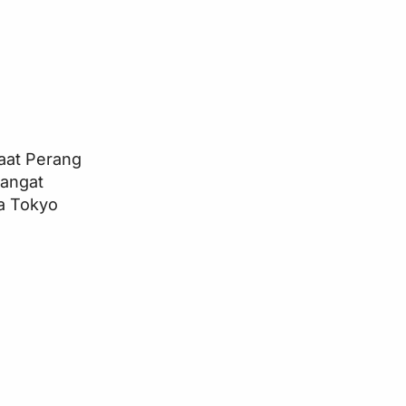
aat Perang
angat
ya Tokyo