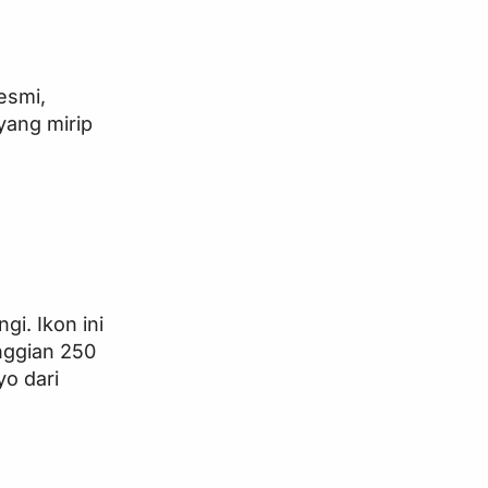
esmi,
yang mirip
i. Ikon ini
nggian 250
yo dari