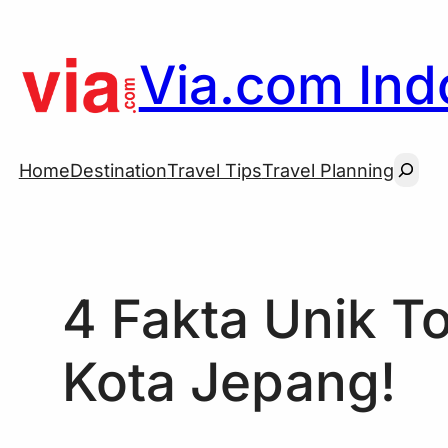
Skip
to
Via.com Indo
content
Searc
Home
Destination
Travel Tips
Travel Planning
4 Fakta Unik T
Kota Jepang!