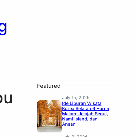
g
Featured
bu
July 15, 2026
Ide Liburan Wisata
Korea Selatan 6 Hari 5
Malam: Jelajah Seoul,
Nami Island, dan
Ansan
July 9, 2026