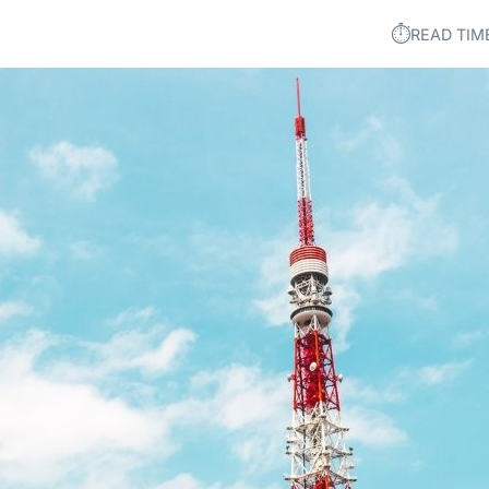
⏱︎
READ TIM