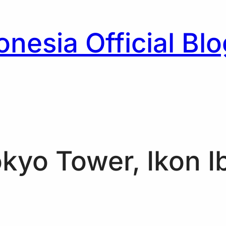
nesia Official Blo
h
okyo Tower, Ikon I