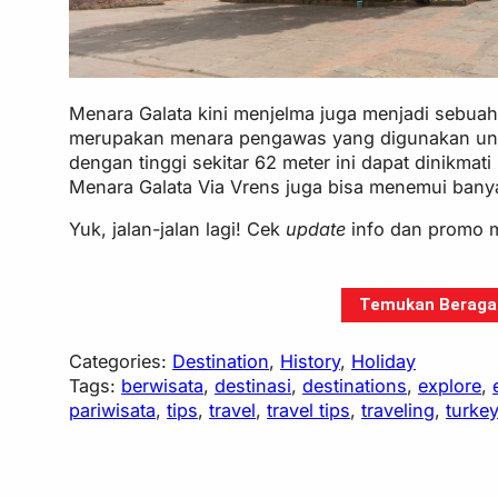
Menara Galata kini menjelma juga menjadi sebuah
merupakan menara pengawas yang digunakan unt
dengan tinggi sekitar 62 meter ini dapat dinikma
Menara Galata Via Vrens juga bisa menemui banya
Yuk, jalan-jalan lagi! Cek
update
info dan promo m
Temukan Beragam 
Categories:
Destination
, 
History
, 
Holiday
Tags:
berwisata
, 
destinasi
, 
destinations
, 
explore
, 
pariwisata
, 
tips
, 
travel
, 
travel tips
, 
traveling
, 
turke