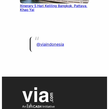
July 20, 2026
Itinerary 5 Hari Keliling Bangkok, Pattaya,
Khao Yai
@viaindonesia