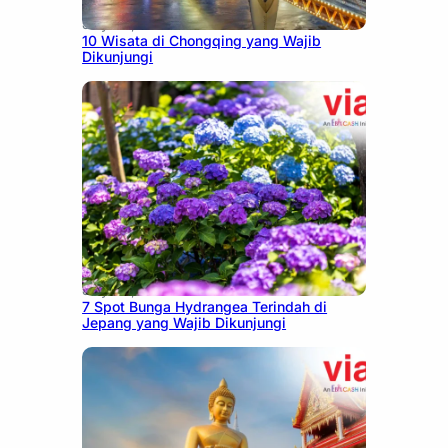
July 30, 2026
10 Wisata di Chongqing yang Wajib
Dikunjungi
July 23, 2026
7 Spot Bunga Hydrangea Terindah di
Jepang yang Wajib Dikunjungi