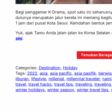
Bagi penggemar K-Drama,
spot
satu ini seharusn
dulunya merupakan jalur kereta ini memang begitu
1 jam dari pusat Kota Seoul. Keindahan bentuk je
Yuk, ajak Tamu Anda jalan-jalan ke Korea Selatan
sini
.
Temukan Beragam 
Categories:
Destination
, 
Holiday
Tags:
2022
, 
asia
, 
asia pacific
, 
asia pasifik
, 
berwis
liburan
, 
lifestyle
, 
millenial
, 
millennial traveler
, 
nami
travel
, 
travel hacks
, 
travel tips
, 
traveling
, 
travelin
winter holidays
, 
winter season
, 
winter travel tips
, 