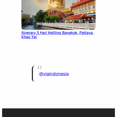
July 20, 2026
Itinerary 5 Hari Keliling Bangkok, Pattaya,
Khao Yai
@viaindonesia