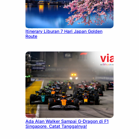
July 7, 2026
Itinerary Liburan 7 Hari Japan Golden
Route
August 13, 2025
Ada Alan Walker Sampai G-Dragon di F1
Singapore, Catat Tanggalnya!