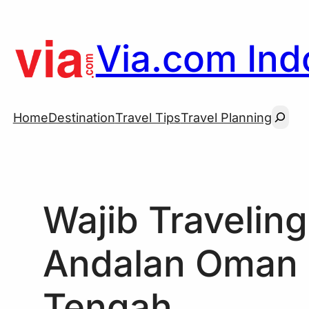
Skip
to
Via.com Indo
content
Searc
Home
Destination
Travel Tips
Travel Planning
Wajib Traveling
Andalan Oman 
Tengah