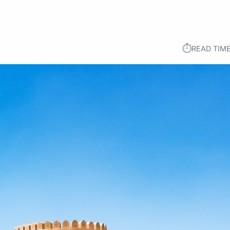
⏱︎
READ TIME