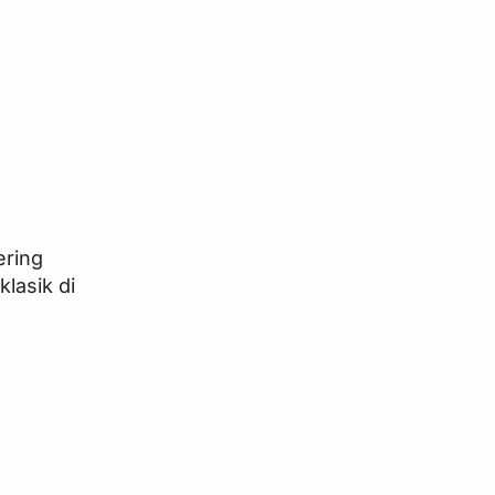
ering
lasik di