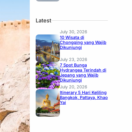
Latest
July 30, 2026
10 Wisata di
Chongqing yang Wajib
Dikunjungi
July 23, 2026
7 Spot Bunga
Hydrangea Terindah di
Jepang yang Wajib
Dikunjungi
July 20, 2026
Itinerary 5 Hari Keliling
Bangkok, Pattaya, Khao
Yai