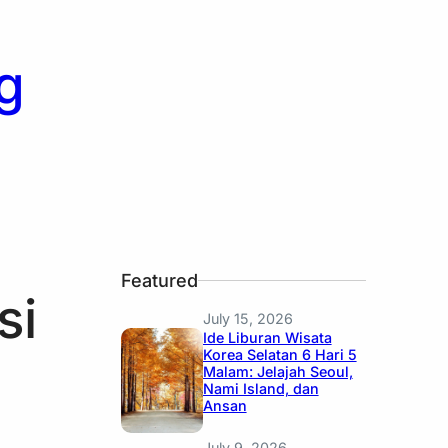
g
Featured
si
July 15, 2026
Ide Liburan Wisata
Korea Selatan 6 Hari 5
Malam: Jelajah Seoul,
Nami Island, dan
Ansan
July 9, 2026