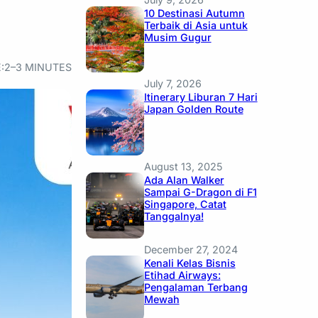
10 Destinasi Autumn
Terbaik di Asia untuk
Musim Gugur
:
2–3 MINUTES
July 7, 2026
Itinerary Liburan 7 Hari
Japan Golden Route
August 13, 2025
Ada Alan Walker
Sampai G-Dragon di F1
Singapore, Catat
Tanggalnya!
December 27, 2024
Kenali Kelas Bisnis
Etihad Airways:
Pengalaman Terbang
Mewah