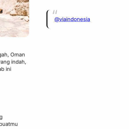
@viaindonesia
ngah, Oman
yang indah,
b ini
g
mbuatmu