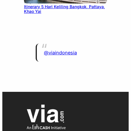
July 20, 2026
Itinerary 5 Hari Keliling Bangkok, Pattaya,
Khao Yai
@viaindonesia