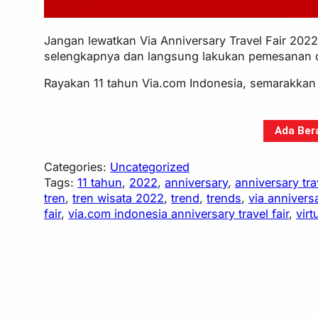
Jangan lewatkan Via Anniversary Travel Fair 20
selengkapnya dan langsung lakukan pemesanan d
Rayakan 11 tahun Via.com Indonesia, semarakkan 
Ada Bera
Categories:
Uncategorized
Tags:
11 tahun
, 
2022
, 
anniversary
, 
anniversary trav
tren
, 
tren wisata 2022
, 
trend
, 
trends
, 
via annivers
fair
, 
via.com indonesia anniversary travel fair
, 
virt