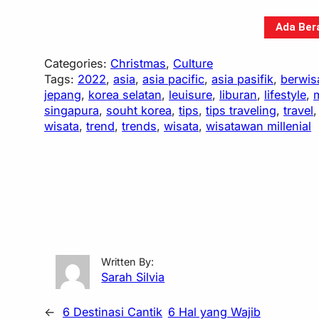
Ada Bera
Categories:
Christmas
, 
Culture
Tags:
2022
, 
asia
, 
asia pacific
, 
asia pasifik
, 
berwis
jepang
, 
korea selatan
, 
leuisure
, 
liburan
, 
lifestyle
, 
m
singapura
, 
souht korea
, 
tips
, 
tips traveling
, 
travel
,
wisata
, 
trend
, 
trends
, 
wisata
, 
wisatawan millenial
Written By:
Sarah Silvia
←
6 Destinasi Cantik
6 Hal yang Wajib