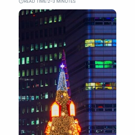
⏱︎
READ TIME:
2–3 MINUTES