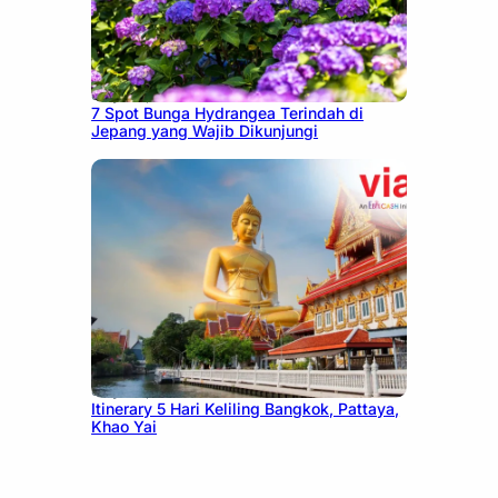
July 23, 2026
7 Spot Bunga Hydrangea Terindah di
Jepang yang Wajib Dikunjungi
July 20, 2026
Itinerary 5 Hari Keliling Bangkok, Pattaya,
Khao Yai