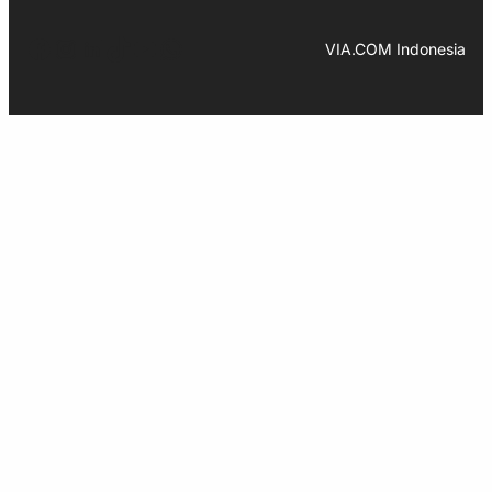
Facebook
Instagram
LinkedIn
TikTok
YouTube
WhatsApp
VIA.COM Indonesia