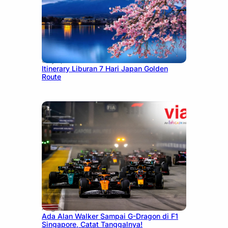
July 7, 2026
Itinerary Liburan 7 Hari Japan Golden
Route
August 13, 2025
Ada Alan Walker Sampai G-Dragon di F1
Singapore, Catat Tanggalnya!