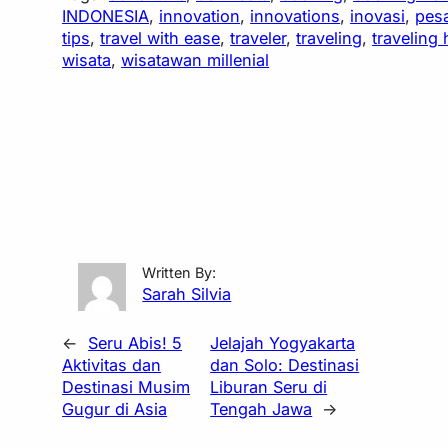
INDONESIA
, 
innovation
, 
innovations
, 
inovasi
, 
pesa
tips
, 
travel with ease
, 
traveler
, 
traveling
, 
traveling
wisata
, 
wisatawan millenial
Written By:
Sarah Silvia
←
Seru Abis! 5
Jelajah Yogyakarta
Aktivitas dan
dan Solo: Destinasi
Destinasi Musim
Liburan Seru di
Gugur di Asia
Tengah Jawa
→