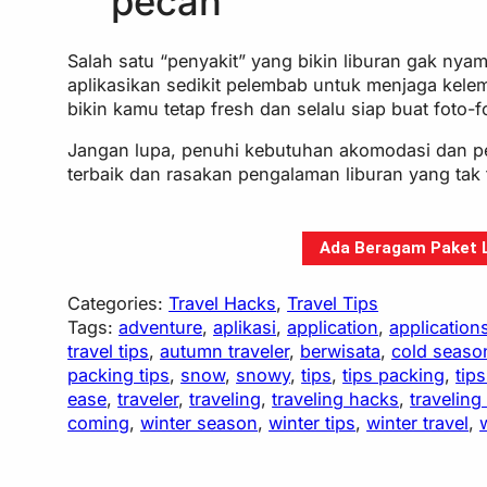
pecah
Salah satu “penyakit” yang bikin liburan gak nyam
aplikasikan sedikit pelembab untuk menjaga kel
bikin kamu tetap fresh dan selalu siap buat foto-f
Jangan lupa, penuhi kebutuhan akomodasi dan pe
terbaik dan rasakan pengalaman liburan yang tak
Ada Beragam Paket Li
Categories:
Travel Hacks
, 
Travel Tips
Tags:
adventure
, 
aplikasi
, 
application
, 
application
travel tips
, 
autumn traveler
, 
berwisata
, 
cold seaso
packing tips
, 
snow
, 
snowy
, 
tips
, 
tips packing
, 
tips
ease
, 
traveler
, 
traveling
, 
traveling hacks
, 
traveling 
coming
, 
winter season
, 
winter tips
, 
winter travel
, 