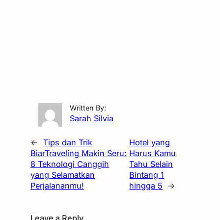
Written By:
Sarah Silvia
←
Tips dan Trik
Hotel yang
BiarTraveling Makin Seru:
Harus Kamu
8 Teknologi Canggih
Tahu Selain
yang Selamatkan
Bintang 1
Perjalananmu!
hingga 5
→
Leave a Reply