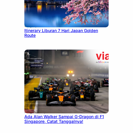
July 7, 2026
Itinerary Liburan 7 Hari Japan Golden
Route
August 13, 2025
Ada Alan Walker Sampai G-Dragon di F1
Singapore, Catat Tanggalnya!