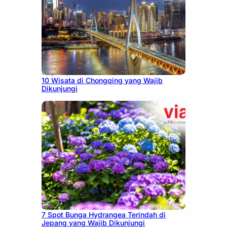
July 30, 2026
10 Wisata di Chongqing yang Wajib
Dikunjungi
July 23, 2026
7 Spot Bunga Hydrangea Terindah di
Jepang yang Wajib Dikunjungi