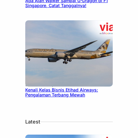
Ada Alan Walker Sampai G-Dragon di F1
Singapore, Catat Tanggalnya!
December 27, 2024
Kenali Kelas Bisnis Etihad Airways:
Pengalaman Terbang Mewah
Latest