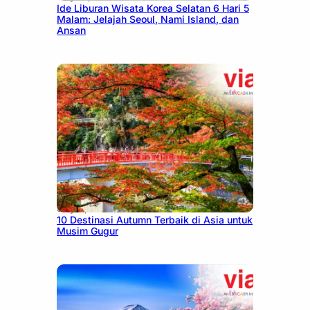
Ide Liburan Wisata Korea Selatan 6 Hari 5
Malam: Jelajah Seoul, Nami Island, dan
Ansan
July 9, 2026
10 Destinasi Autumn Terbaik di Asia untuk
Musim Gugur