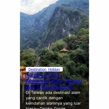
Destination
, 
Holiday
Taroko Gorge:
Keajaiban Alam Taiwan
dan 6 Keunikannya
Di Taiwan ada destinasi alam
yang cantik dengan
keindahan alamnya yang luar
biasa—Taroko Gorge.