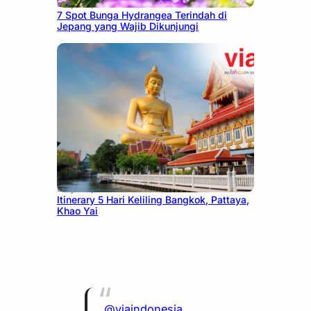
July 23, 2026
7 Spot Bunga Hydrangea Terindah di
Jepang yang Wajib Dikunjungi
July 20, 2026
Itinerary 5 Hari Keliling Bangkok, Pattaya,
Khao Yai
@viaindonesia