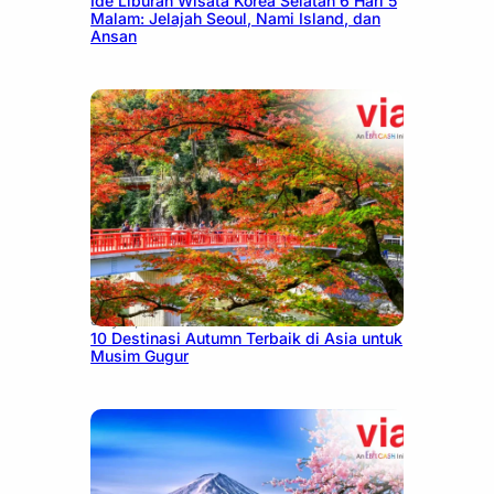
Ide Liburan Wisata Korea Selatan 6 Hari 5
Malam: Jelajah Seoul, Nami Island, dan
Ansan
July 9, 2026
10 Destinasi Autumn Terbaik di Asia untuk
Musim Gugur