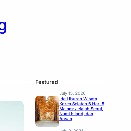
g
Featured
July 15, 2026
Ide Liburan Wisata
Korea Selatan 6 Hari 5
Malam: Jelajah Seoul,
Nami Island, dan
Ansan
July 9, 2026