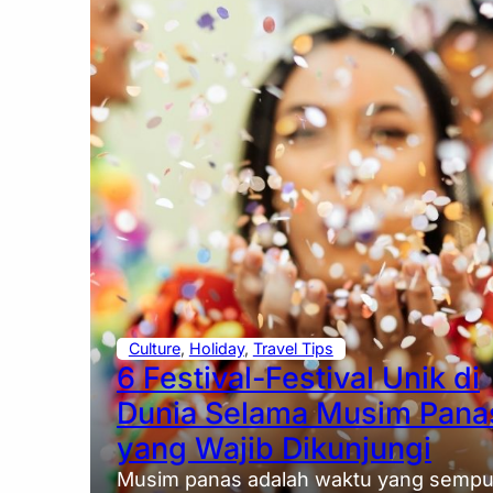
Culture
, 
Holiday
, 
Travel Tips
6 Festival-Festival Unik di
Dunia Selama Musim Pana
yang Wajib Dikunjungi
Musim panas adalah waktu yang sempu