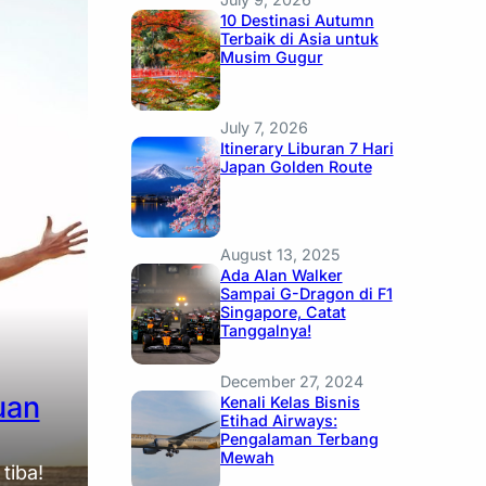
10 Destinasi Autumn
Terbaik di Asia untuk
Musim Gugur
July 7, 2026
Itinerary Liburan 7 Hari
Japan Golden Route
August 13, 2025
Ada Alan Walker
Sampai G-Dragon di F1
Singapore, Catat
Tanggalnya!
December 27, 2024
uan
Kenali Kelas Bisnis
Etihad Airways:
Pengalaman Terbang
Mewah
tiba!