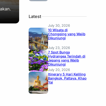
pakan.
Latest
July 30, 2026
10 Wisata di
Chongqing yang Wajib
Dikunjungi
July 23, 2026
7 Spot Bunga
Hydrangea Terindah di
Jepang yang Wajib
Dikunjungi
July 20, 2026
Itinerary 5 Hari Keliling
Bangkok, Pattaya, Khao
Yai