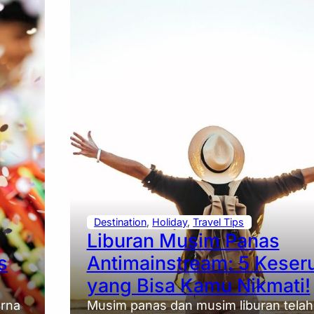
Destination
, 
Holiday
, 
Travel Tips
Liburan Musim Panas
s
Antimainstream: 5 Keser
yang Bisa Kamu Nikmati!
rna
Musim panas dan musim liburan telah 