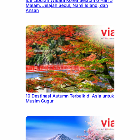
Ide Liburan Wisata Korea Selatan 6 Hari 5
Malam: Jelajah Seoul, Nami Island, dan
Ansan
July 9, 2026
10 Destinasi Autumn Terbaik di Asia untuk
Musim Gugur