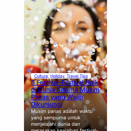
Culture
, 
Holiday
, 
Travel Tips
6 Festival-Festival Unik
di Dunia Selama Musim
Panas yang Wajib
Dikunjungi
Musim panas adalah waktu
yang sempurna untuk
menjelajahi dunia dan
merasakan keajaiban festival-