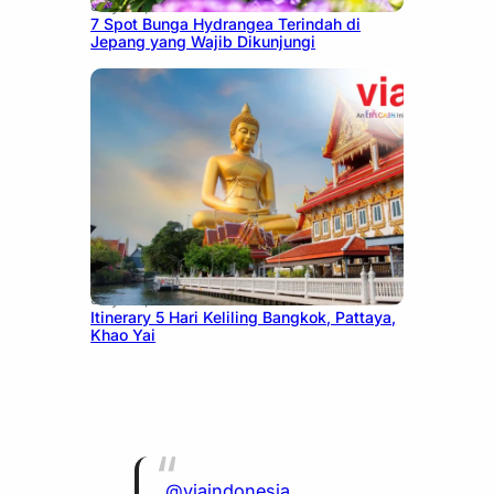
July 23, 2026
7 Spot Bunga Hydrangea Terindah di
Jepang yang Wajib Dikunjungi
July 20, 2026
Itinerary 5 Hari Keliling Bangkok, Pattaya,
Khao Yai
@viaindonesia