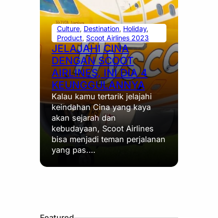
Culture
, 
Destination
, 
Holiday
, 
Product
, 
Scoot Airlines 2023
JELAJAHI CINA
DENGAN SCOOT
AIRLINES, INI DIA 4
KEUNGGULANNYA
Kalau kamu tertarik jelajahi
keindahan Cina yang kaya
akan sejarah dan
kebudayaan, Scoot Airlines
bisa menjadi teman perjalanan
yang pas.…
Featured