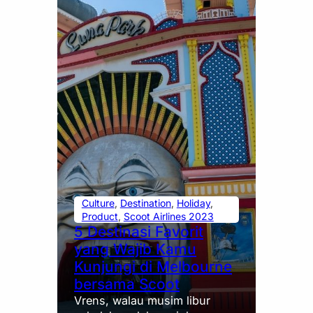
Culture
, 
Destination
, 
Holiday
, 
Product
, 
Scoot Airlines 2023
5 Destinasi Favorit
yang Wajib Kamu
Kunjungi di Melbourne
bersama Scoot
Vrens, walau musim libur