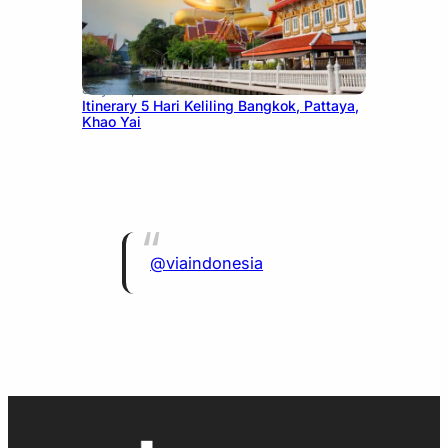
July 20, 2026
Itinerary 5 Hari Keliling Bangkok, Pattaya,
Khao Yai
@viaindonesia