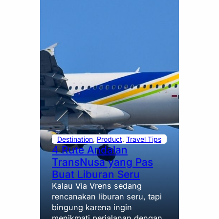
Destination
, 
Product
, 
Travel Tips
4 Rute Andalan
TransNusa yang Pas
Buat Liburan Seru
Kalau Via Vrens sedang
rencanakan liburan seru, tapi
bingung karena ingin
menikmati perjalanan dengan