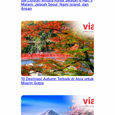
Ide Liburan Wisata Korea Selatan 6 Hari 5
Malam: Jelajah Seoul, Nami Island, dan
Ansan
July 9, 2026
10 Destinasi Autumn Terbaik di Asia untuk
Musim Gugur