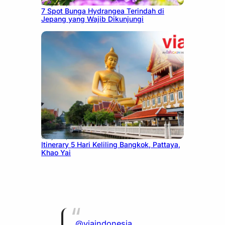
July 23, 2026
7 Spot Bunga Hydrangea Terindah di
Jepang yang Wajib Dikunjungi
July 20, 2026
Itinerary 5 Hari Keliling Bangkok, Pattaya,
Khao Yai
@viaindonesia