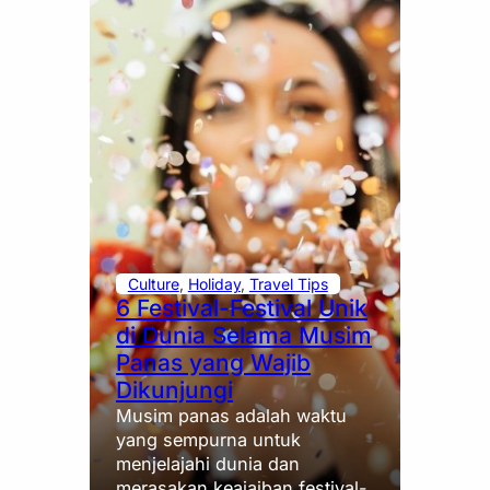
Culture
, 
Holiday
, 
Travel Tips
6 Festival-Festival Unik
di Dunia Selama Musim
Panas yang Wajib
Dikunjungi
Musim panas adalah waktu
yang sempurna untuk
menjelajahi dunia dan
merasakan keajaiban festival-