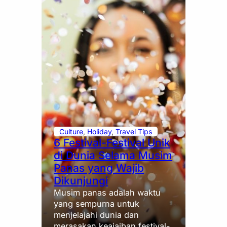
Culture
, 
Holiday
, 
Travel Tips
6 Festival-Festival Unik
di Dunia Selama Musim
Panas yang Wajib
Dikunjungi
Musim panas adalah waktu
yang sempurna untuk
menjelajahi dunia dan
merasakan keajaiban festival-