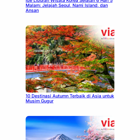
Ide Liburan Wisata Korea Selatan 6 Hari 5
Malam: Jelajah Seoul, Nami Island, dan
Ansan
July 9, 2026
10 Destinasi Autumn Terbaik di Asia untuk
Musim Gugur