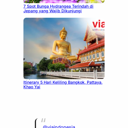
July 23, 2026
7 Spot Bunga Hydrangea Terindah di
Jepang yang Wajib Dikunjungi
July 20, 2026
Itinerary 5 Hari Keliling Bangkok, Pattaya,
Khao Yai
@viaindonesia