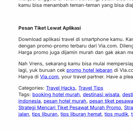
kamu bisa menambah teman-teman yang bisa diaj
Pesan Tiket Lewat Aplikasi
Download aplikasi travel di smartphone kamu. K
dengan promo-promo terbaru dari Via.com. Dileng
Harga promo juga dijamin murah dan gak akan 
Nah Vrens, sekarang kamu bisa mulai mempersia
lagi, yuk buruan cek
promo hotel lebaran
di Via.c
Hanya di
Via.com
, your travel partner. Have a ple
Categories:
Travel Hacks
, 
Travel Tips
Tags:
booking hotel murah
, 
destinasi wisata
, 
dest
indonesia
, 
pesan hotel murah
, 
pesan tiket pesawa
Strategi Mencari Tiket Pesawat Murah Promo
, 
Str
jalan
, 
tips liburan
, 
tips liburan hemat
, 
tips mudik
, 