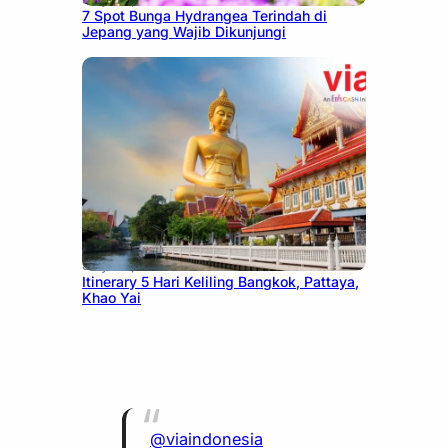
7 Spot Bunga Hydrangea Terindah di
Jepang yang Wajib Dikunjungi
July 20, 2026
Itinerary 5 Hari Keliling Bangkok, Pattaya,
Khao Yai
@viaindonesia