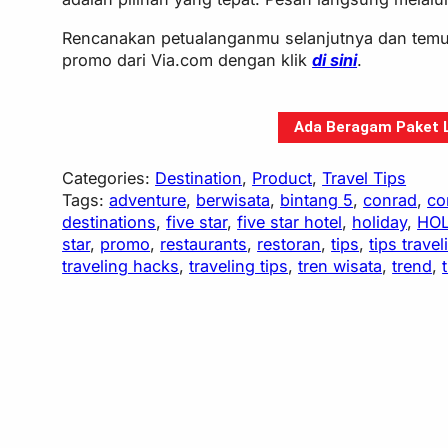
Rencanakan petualanganmu selanjutnya dan temu
promo dari Via.com dengan klik
di sini
.
Ada Beragam Paket Li
Categories:
Destination
, 
Product
, 
Travel Tips
Tags:
adventure
, 
berwisata
, 
bintang 5
, 
conrad
, 
co
destinations
, 
five star
, 
five star hotel
, 
holiday
, 
HOL
star
, 
promo
, 
restaurants
, 
restoran
, 
tips
, 
tips travel
traveling hacks
, 
traveling tips
, 
tren wisata
, 
trend
, 