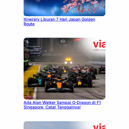
July 7, 2026
Itinerary Liburan 7 Hari Japan Golden
Route
August 13, 2025
Ada Alan Walker Sampai G-Dragon di F1
Singapore, Catat Tanggalnya!