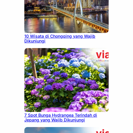
July 30, 2026
10 Wisata di Chongqing yang Wajib
Dikunjungi
July 23, 2026
7 Spot Bunga Hydrangea Terindah di
Jepang yang Wajib Dikunjungi