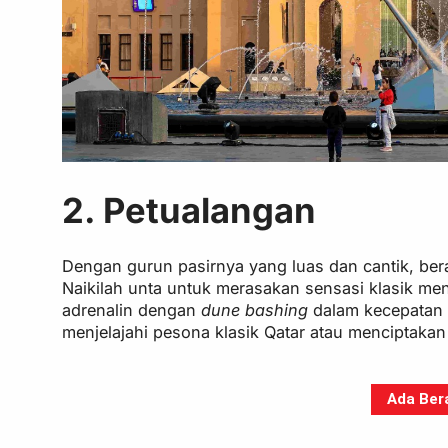
2. Petualangan
Dengan gurun pasirnya yang luas dan cantik, be
Naikilah unta untuk merasakan sensasi klasik me
adrenalin dengan
dune bashing
dalam kecepatan 
menjelajahi pesona klasik Qatar atau menciptakan
Ada Bera