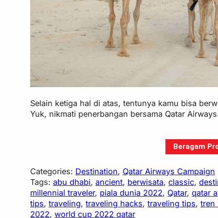
Selain ketiga hal di atas, tentunya kamu bisa berw
Yuk, nikmati penerbangan bersama Qatar Airway
Beragam Pro
Categories:
Destination
, 
Qatar Airways Campaign
Tags:
abu dhabi
, 
ancient
, 
berwisata
, 
classic
, 
desti
millennial traveler
, 
piala dunia 2022
, 
Qatar
, 
qatar 
tips
, 
traveling
, 
traveling hacks
, 
traveling tips
, 
tren
2022
, 
world cup 2022 qatar