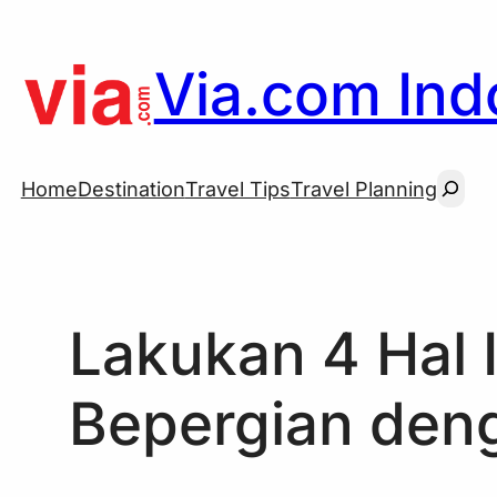
Skip
to
Via.com Indo
content
Searc
Home
Destination
Travel Tips
Travel Planning
Lakukan 4 Hal I
Bepergian deng