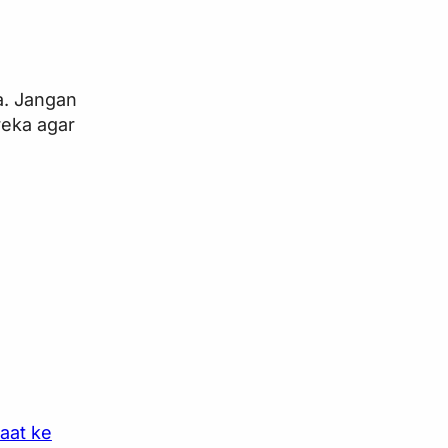
a. Jangan
reka agar
aat ke