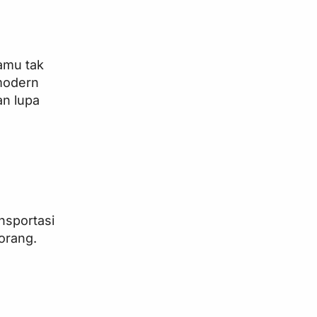
amu tak
 modern
an lupa
nsportasi
orang.
.