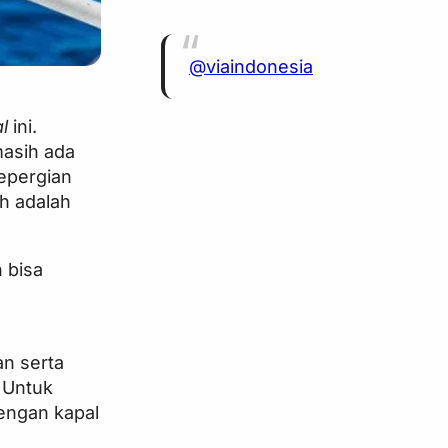
@viaindonesia
al
ini.
masih ada
bepergian
h adalah
 bisa
n serta
 Untuk
engan kapal