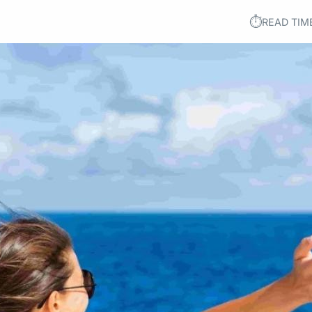
⏱︎
READ TIM