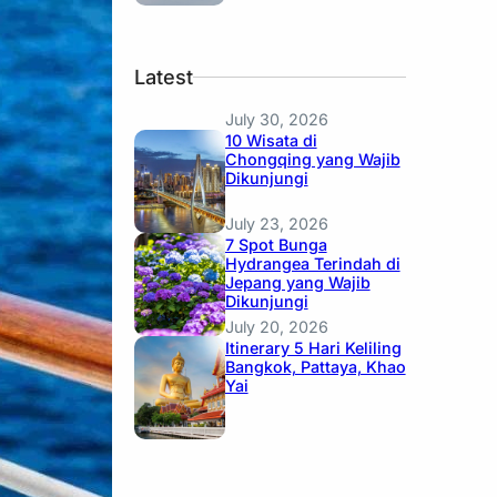
Latest
July 30, 2026
10 Wisata di
Chongqing yang Wajib
Dikunjungi
July 23, 2026
7 Spot Bunga
Hydrangea Terindah di
Jepang yang Wajib
Dikunjungi
July 20, 2026
Itinerary 5 Hari Keliling
Bangkok, Pattaya, Khao
Yai