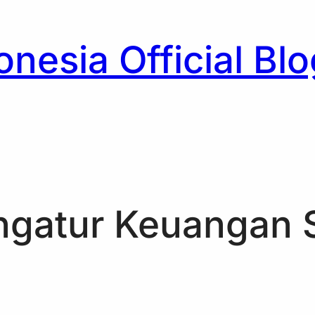
nesia Official Blo
h
engatur Keuangan 