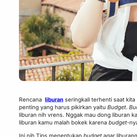
Rencana
liburan
seringkali terhenti saat kit
penting yang harus pikirkan yaitu
Budget
.
Bu
liburan nih vrens. Nggak mau dong liburan k
liburan kamu malah bokek karena
budget
-ny
Ini nih Tips menentukan
budget
agar liburan