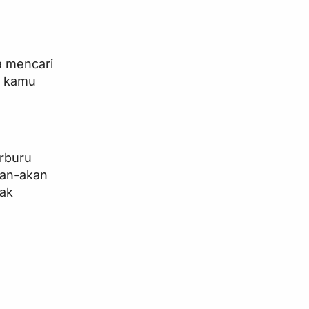
a mencari
n kamu
erburu
kan-akan
dak