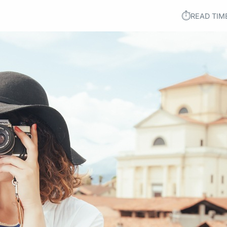
⏱︎
READ TIM