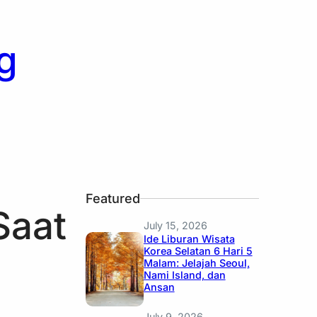
g
Featured
Saat
July 15, 2026
Ide Liburan Wisata
Korea Selatan 6 Hari 5
Malam: Jelajah Seoul,
Nami Island, dan
Ansan
July 9, 2026