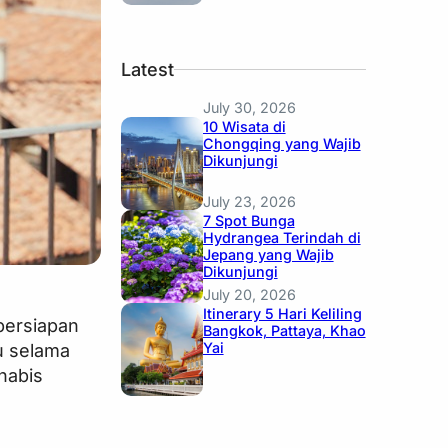
Latest
July 30, 2026
10 Wisata di
Chongqing yang Wajib
Dikunjungi
July 23, 2026
7 Spot Bunga
Hydrangea Terindah di
Jepang yang Wajib
Dikunjungi
July 20, 2026
Itinerary 5 Hari Keliling
 persiapan
Bangkok, Pattaya, Khao
Yai
u selama
habis