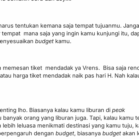
arus tentukan kemana saja tempat tujuanmu. Jang
t
tempat mana saja yang ingin kamu kunjungi itu, da
enyesuaikan
budget
kamu.
n memesan tiket mendadak ya Vrens. Bisa saja re
 atau harga tiket mendadak naik pas hari H. Nah kal
enting lho. Biasanya kalau kamu liburan di
peak
banyak orang yang liburan juga. Tapi, kalau kamu 
 lebih leluasa menikmati destinasi yang kamu tuju, 
an berpengaruh dengan
budget
, biasanya
budget
akan l