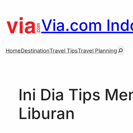
Skip
to
Via.com Indo
content
Searc
Home
Destination
Travel Tips
Travel Planning
Ini Dia Tips M
Liburan