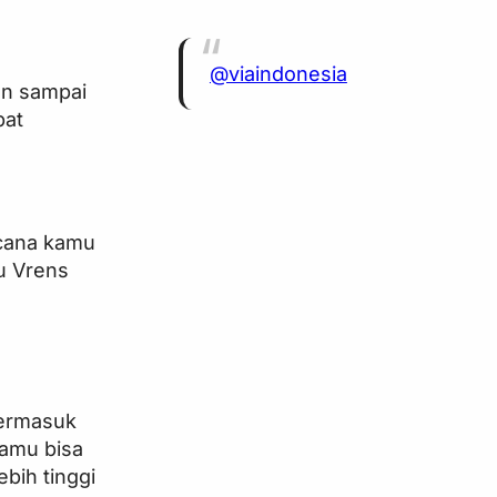
@viaindonesia
an sampai
pat
ncana kamu
au Vrens
termasuk
kamu bisa
ebih tinggi