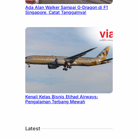
August 13, 2025
Ada Alan Walker Sampai G-Dragon di F1
Singapore, Catat Tanggalnya!
December 27, 2024
Kenali Kelas Bisnis Etihad Airways:
Pengalaman Terbang Mewah
Latest