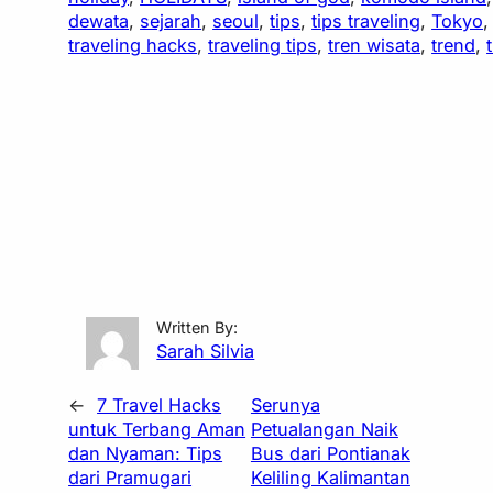
dewata
, 
sejarah
, 
seoul
, 
tips
, 
tips traveling
, 
Tokyo
,
traveling hacks
, 
traveling tips
, 
tren wisata
, 
trend
, 
Written By:
Sarah Silvia
←
7 Travel Hacks
Serunya
untuk Terbang Aman
Petualangan Naik
dan Nyaman: Tips
Bus dari Pontianak
dari Pramugari
Keliling Kalimantan