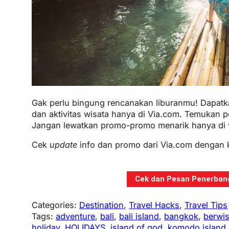
Gak perlu bingung rencanakan liburanmu! Dapatka
dan aktivitas wisata hanya di Via.com. Temukan 
Jangan lewatkan promo-promo menarik hanya di vi
Cek
update
info dan promo dari Via.com dengan 
Cek dan Pesan Penerbanga
Categories:
Destination
, 
Travel Hacks
, 
Travel Tips
Tags:
adventure
, 
bali
, 
bali island
, 
bangkok
, 
berwis
holiday
, 
HOLIDAYS
, 
island of god
, 
komodo island
,