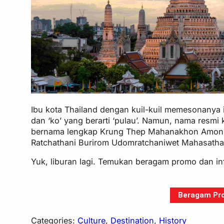
Ibu kota Thailand dengan kuil-kuil memesonanya in
dan ‘ko’ yang berarti ‘pulau’. Namun, nama resm
bernama lengkap Krung Thep Mahanakhon Amon R
Ratchathani Burirom Udomratchaniwet Mahasathan
Yuk, liburan lagi. Temukan beragam promo dan in
Beragam Pro
Categories:
Culture
, 
Destination
, 
History