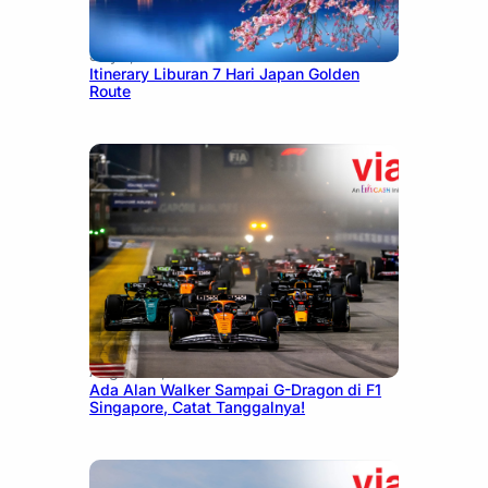
July 7, 2026
Itinerary Liburan 7 Hari Japan Golden
Route
August 13, 2025
Ada Alan Walker Sampai G-Dragon di F1
Singapore, Catat Tanggalnya!