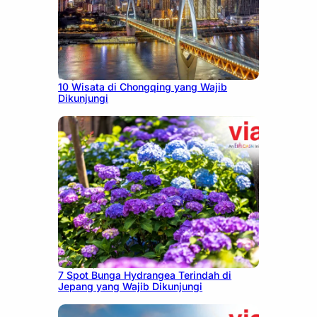
July 30, 2026
10 Wisata di Chongqing yang Wajib
Dikunjungi
July 23, 2026
7 Spot Bunga Hydrangea Terindah di
Jepang yang Wajib Dikunjungi