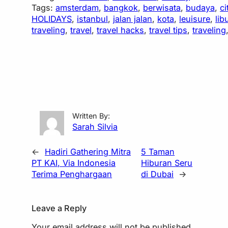
Tags:
amsterdam
, 
bangkok
, 
berwisata
, 
budaya
, 
ci
HOLIDAYS
, 
istanbul
, 
jalan jalan
, 
kota
, 
leuisure
, 
lib
traveling
, 
travel
, 
travel hacks
, 
travel tips
, 
traveling
Written By:
Sarah Silvia
←
Hadiri Gathering Mitra
5 Taman
PT KAI, Via Indonesia
Hiburan Seru
Terima Penghargaan
di Dubai
→
Leave a Reply
Your email address will not be published.