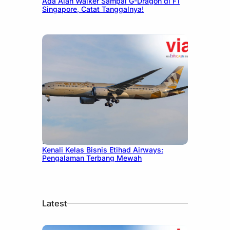
Ada Alan Walker Sampai G-Dragon di F1
Singapore, Catat Tanggalnya!
December 27, 2024
Kenali Kelas Bisnis Etihad Airways:
Pengalaman Terbang Mewah
Latest