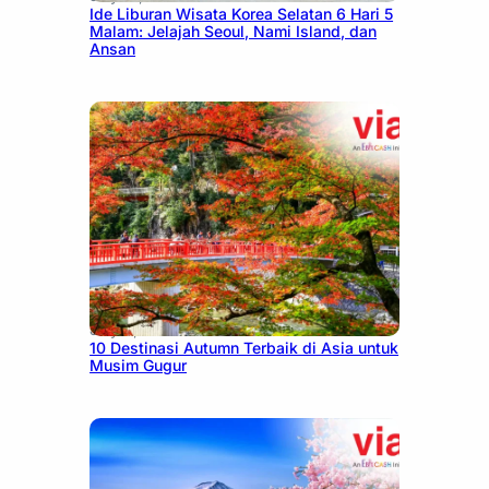
Ide Liburan Wisata Korea Selatan 6 Hari 5
Malam: Jelajah Seoul, Nami Island, dan
Ansan
July 9, 2026
10 Destinasi Autumn Terbaik di Asia untuk
Musim Gugur