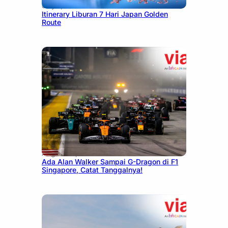
July 7, 2026
Itinerary Liburan 7 Hari Japan Golden
Route
August 13, 2025
Ada Alan Walker Sampai G-Dragon di F1
Singapore, Catat Tanggalnya!