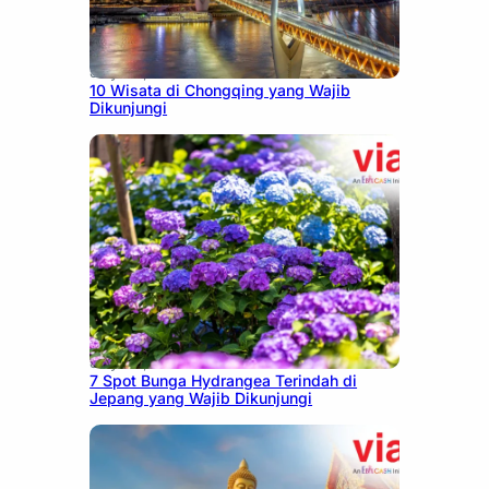
July 30, 2026
10 Wisata di Chongqing yang Wajib
Dikunjungi
July 23, 2026
7 Spot Bunga Hydrangea Terindah di
Jepang yang Wajib Dikunjungi