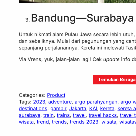
Bandung—Surabaya
Untuk nikmati alam Pulau Jawa secara lebih utuh
dan sebaliknya. Mulai dari pegunungan yang cant
sepanjang perjalanannya. Kereta ini melewati Tasi
Via Vrens, yuk, jalan-jalan lagi! Cek
update
info d
Temukan Beragam 
Categories:
Product
Tags:
2023
, 
adventure
, 
argo parahyangan
, 
argo w
destinations
, 
gambir
, 
Jakarta
, 
KAI
, 
kereta
, 
kereta a
surabaya
, 
train
, 
trains
, 
travel
, 
travel hacks
, 
travel 
wisata
, 
trend
, 
trends
, 
trends 2023
, 
wisata
, 
wisataw