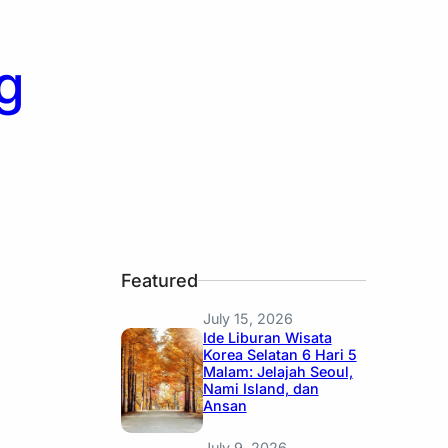
g
Featured
July 15, 2026
Ide Liburan Wisata
Korea Selatan 6 Hari 5
Malam: Jelajah Seoul,
Nami Island, dan
Ansan
July 9, 2026