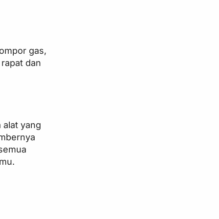
kompor gas,
 rapat dan
 alat yang
sumbernya
i semua
hmu.