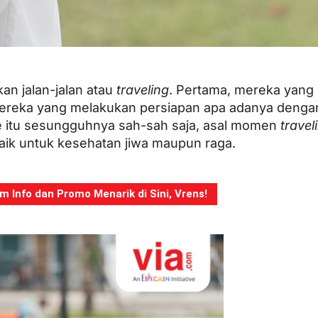
an jalan-jalan atau
traveling
. Pertama, mereka yang
ereka yang melakukan persiapan apa adanya denga
pe itu sesungguhnya sah-sah saja, asal momen
travel
aik untuk kesehatan jiwa maupun raga.
Info dan Promo Menarik di Sini, Vrens!