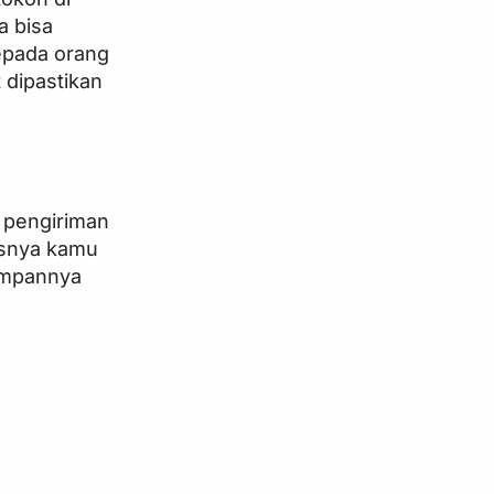
a bisa
epada orang
 dipastikan
 pengiriman
usnya kamu
impannya