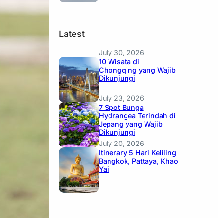
Latest
July 30, 2026
10 Wisata di
Chongqing yang Wajib
Dikunjungi
July 23, 2026
7 Spot Bunga
Hydrangea Terindah di
Jepang yang Wajib
Dikunjungi
July 20, 2026
Itinerary 5 Hari Keliling
Bangkok, Pattaya, Khao
Yai