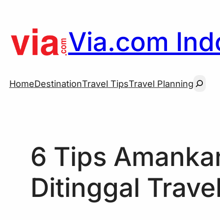
Skip
to
Via.com Indo
content
Searc
Home
Destination
Travel Tips
Travel Planning
6 Tips Amanka
Ditinggal Trave