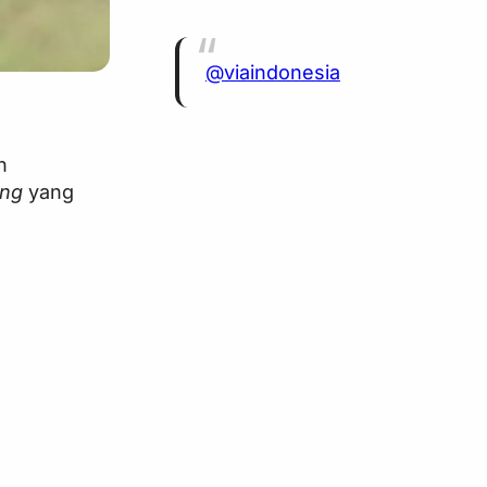
@viaindonesia
n
ing
yang