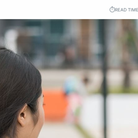
⏱︎
READ TIME