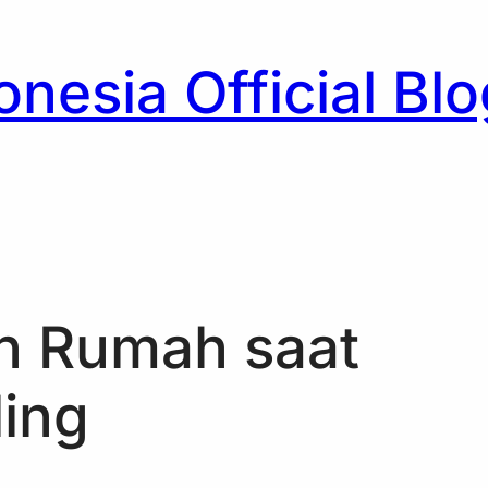
nesia Official Blo
h
n Rumah saat
ling