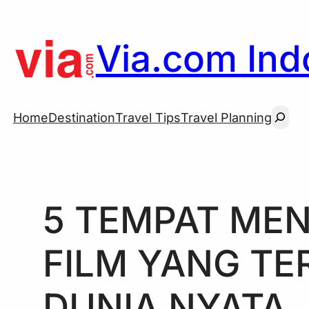
Skip
to
Via.com Indo
content
Searc
Home
Destination
Travel Tips
Travel Planning
5 TEMPAT ME
FILM YANG TE
DUNIA NYATA