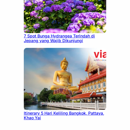
July 23, 2026
7 Spot Bunga Hydrangea Terindah di
Jepang yang Wajib Dikunjungi
July 20, 2026
Itinerary 5 Hari Keliling Bangkok, Pattaya,
Khao Yai