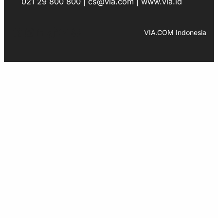
021 29 800 800 | cs@via.com | www.via.id
Facebook
Instagram
LinkedIn
TikTok
YouTube
WhatsApp
VIA.COM Indonesia