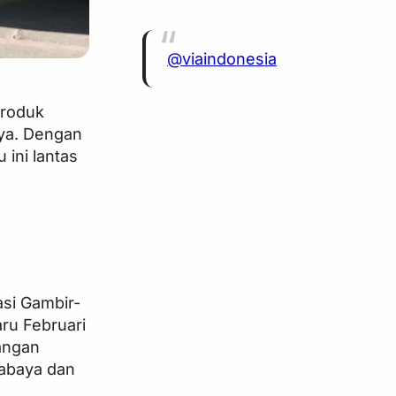
@viaindonesia
produk
nya. Dengan
ini lantas
si Gambir-
ru Februari
angan
abaya dan