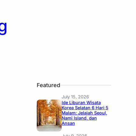
g
Featured
July 15, 2026
Ide Liburan Wisata
Korea Selatan 6 Hari 5
Malam: Jelajah Seoul,
Nami Island, dan
Ansan
July 9, 2026