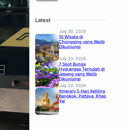
Latest
July 30, 2026
10 Wisata di
Chongqing yang Wajib
Dikunjungi
July 23, 2026
7 Spot Bunga
Hydrangea Terindah di
Jepang yang Wajib
Dikunjungi
July 20, 2026
Itinerary 5 Hari Keliling
Bangkok, Pattaya, Khao
Yai