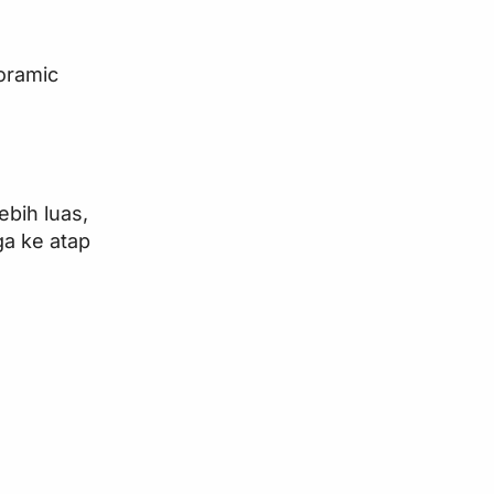
oramic
bih luas,
ga ke atap