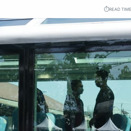
⏱︎
READ TIME