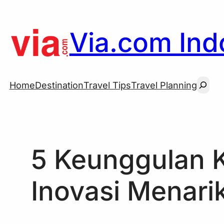
Skip
to
Via.com Indo
content
Searc
Home
Destination
Travel Tips
Travel Planning
5 Keunggulan K
Inovasi Menarik