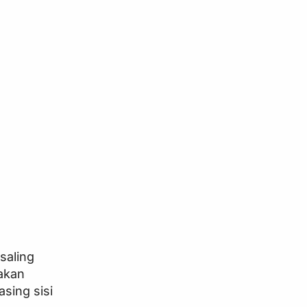
saling
akan
sing sisi