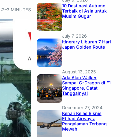
10 Destinasi Autumn
:
2–3 MINUTES
Terbaik di Asia untuk
Musim Gugur
July 7, 2026
Itinerary Liburan 7 Hari
Japan Golden Route
August 13, 2025
Ada Alan Walker
Sampai G-Dragon di F1
Singapore, Catat
Tanggalnya!
December 27, 2024
Kenali Kelas Bisnis
Etihad Airways:
Pengalaman Terbang
Mewah