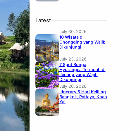
Latest
July 30, 2026
10 Wisata di
Chongqing yang Wajib
Dikunjungi
July 23, 2026
7 Spot Bunga
Hydrangea Terindah di
Jepang yang Wajib
Dikunjungi
July 20, 2026
Itinerary 5 Hari Keliling
Bangkok, Pattaya, Khao
Yai