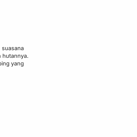
n suasana
n hutannya.
ping yang