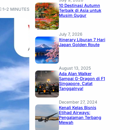
10 Destinasi Autumn
E:
1–2 MINUTES
Terbaik di Asia untuk
Musim Gugur
July 7, 2026
Itinerary Liburan 7 Hari
Japan Golden Route
August 13, 2025
Ada Alan Walker
Sampai G-Dragon di F1
Singapore, Catat
Tanggalnya!
December 27, 2024
Kenali Kelas Bisnis
Etihad Airways:
Pengalaman Terbang
Mewah