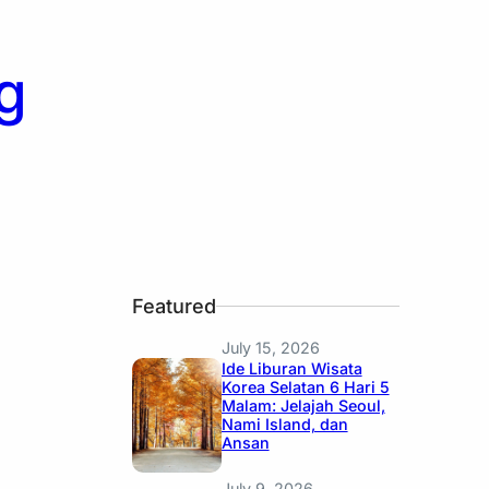
g
Featured
July 15, 2026
Ide Liburan Wisata
Korea Selatan 6 Hari 5
Malam: Jelajah Seoul,
Nami Island, dan
Ansan
July 9, 2026