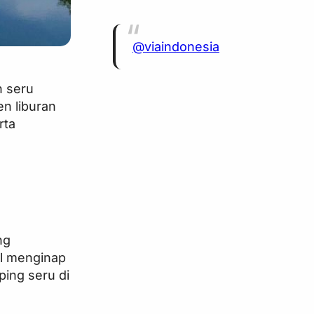
@viaindonesia
n seru
n liburan
rta
ng
il menginap
ping seru di