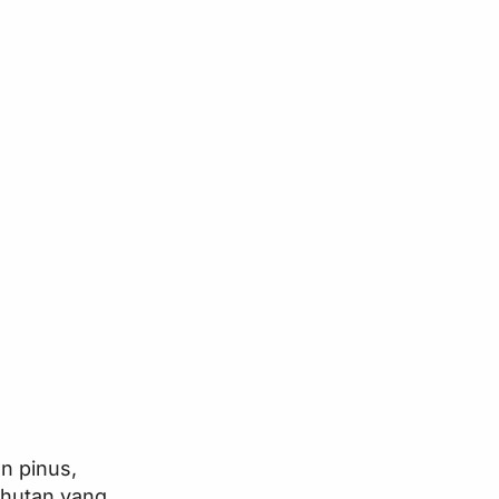
an pinus,
 hutan yang