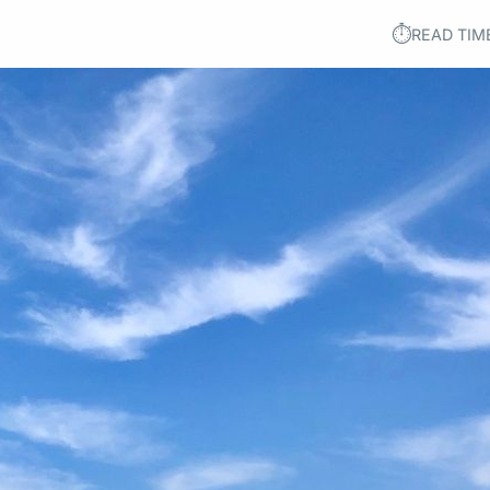
⏱︎
READ TIM