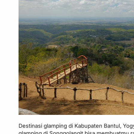
Destinasi glamping di Kabupaten Bantul, Yogy
glamping di Songgolangit bisa membuatmu 