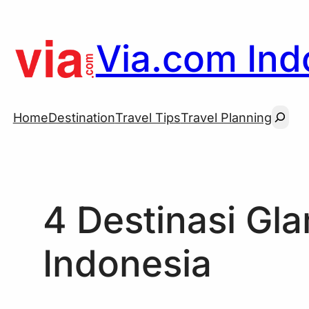
Skip
to
Via.com Indo
content
Searc
Home
Destination
Travel Tips
Travel Planning
4 Destinasi Gl
Indonesia