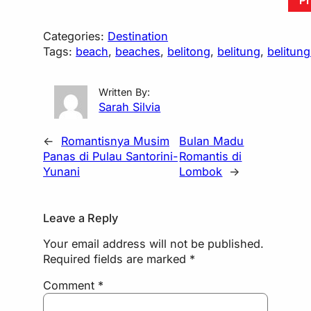
Pr
Categories:
Destination
Tags:
beach
, 
beaches
, 
belitong
, 
belitung
, 
belitung
Written By:
Sarah Silvia
←
Romantisnya Musim
Bulan Madu
Panas di Pulau Santorini-
Romantis di
Yunani
Lombok
→
Leave a Reply
Your email address will not be published.
Required fields are marked
*
Comment
*