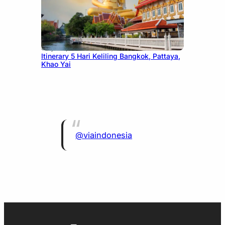
July 20, 2026
Itinerary 5 Hari Keliling Bangkok, Pattaya,
Khao Yai
@viaindonesia