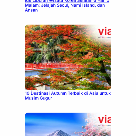
Ide Liburan Wisata Korea Selatan 6 Hari 5
Malam: Jelajah Seoul, Nami Island, dan
Ansan
July 9, 2026
10 Destinasi Autumn Terbaik di Asia untuk
Musim Gugur