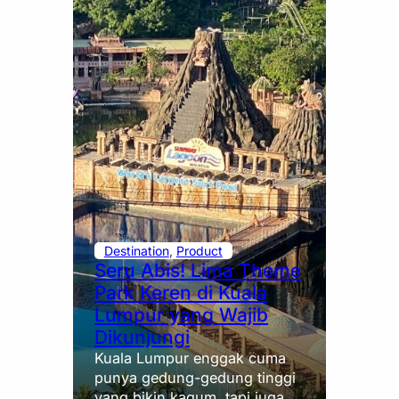
Destination
, 
Product
Seru Abis! Lima Theme
Park Keren di Kuala
Lumpur yang Wajib
Dikunjungi
Kuala Lumpur enggak cuma
punya gedung-gedung tinggi
yang bikin kagum, tapi juga