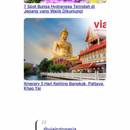
July 23, 2026
7 Spot Bunga Hydrangea Terindah di
Jepang yang Wajib Dikunjungi
July 20, 2026
Itinerary 5 Hari Keliling Bangkok, Pattaya,
Khao Yai
@viaindonesia