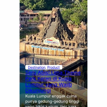
Destination
, 
Product
Seru Abis! Lima Theme
Park Keren di Kuala
Lumpur yang Wajib
Dikunjungi
Kuala Lumpur enggak cuma
punya gedung-gedung tinggi
yang bikin kagum, tapi juga