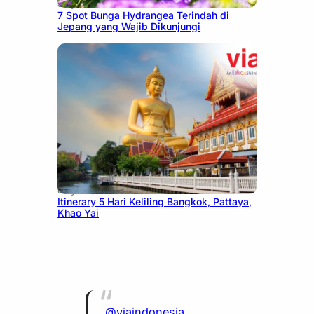
July 23, 2026
7 Spot Bunga Hydrangea Terindah di
Jepang yang Wajib Dikunjungi
July 20, 2026
Itinerary 5 Hari Keliling Bangkok, Pattaya,
Khao Yai
@viaindonesia