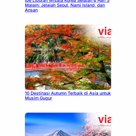
Ide Liburan Wisata Korea Selatan 6 Hari 5
Malam: Jelajah Seoul, Nami Island, dan
Ansan
July 9, 2026
10 Destinasi Autumn Terbaik di Asia untuk
Musim Gugur