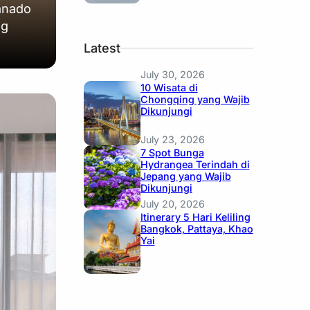
Manado
ng
Latest
July 30, 2026
10 Wisata di
Chongqing yang Wajib
Dikunjungi
July 23, 2026
7 Spot Bunga
Hydrangea Terindah di
Jepang yang Wajib
Dikunjungi
July 20, 2026
Itinerary 5 Hari Keliling
Bangkok, Pattaya, Khao
Yai