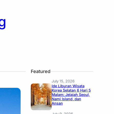
g
Featured
July 15, 2026
Ide Liburan Wisata
Korea Selatan 6 Hari 5
Malam: Jelajah Seoul,
Nami Island, dan
Ansan
July 9, 2026