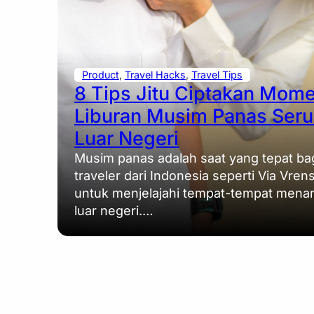
Product
, 
Travel Hacks
, 
Travel Tips
8 Tips Jitu Ciptakan Mom
Liburan Musim Panas Seru
Luar Negeri
Musim panas adalah saat yang tepat ba
traveler dari Indonesia seperti Via Vren
untuk menjelajahi tempat-tempat menari
luar negeri.…