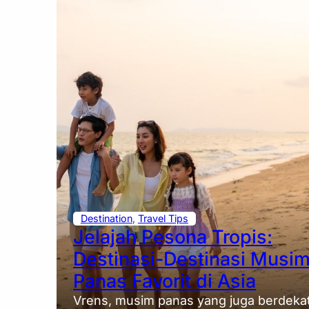
Destination
, 
Travel Tips
Jelajah Pesona Tropis:
Destinasi-Destinasi Musi
Panas Favorit di Asia
Vrens, musim panas yang juga berdeka