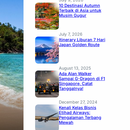
10 Destinasi Autumn
Terbaik di Asia untuk
Musim Gugur
July 7, 2026
Itinerary Liburan 7 Hari
Japan Golden Route
August 13, 2025
Ada Alan Walker
Sampai G-Dragon di F1
Singapore, Catat
Tanggalnya!
December 27, 2024
Kenali Kelas Bisnis
Etihad Airways:
Pengalaman Terbang
Mewah