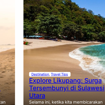
Destination
, 
Travel Tips
Explore Likupang: Surga
m
Tersembunyi di Sulawesi
Utara
tan
Selama ini, ketika kita membicarakan