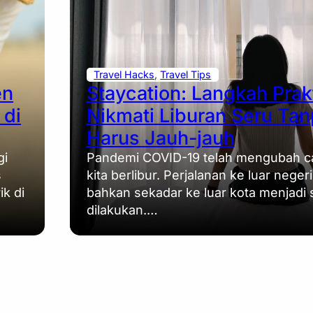
Travel Hacks
, 
Travel Tips
en
Staycation: Langkah Prak
 di
Nikmati Liburan Seru Ta
Harus Jauh-jauh
gi
Pandemi COVID-19 telah mengubah c
s
kita berlibur. Perjalanan ke luar negeri
k di
bahkan sekadar ke luar kota menjadi s
dilakukan.…