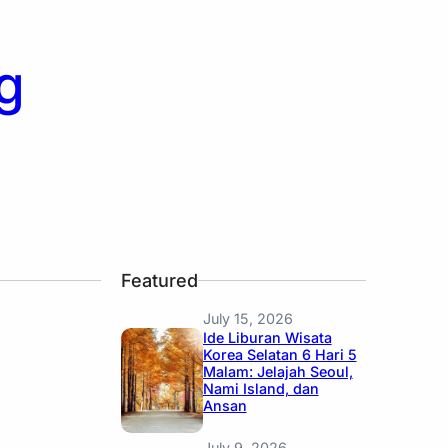
g
Featured
July 15, 2026
Ide Liburan Wisata
Korea Selatan 6 Hari 5
Malam: Jelajah Seoul,
Nami Island, dan
Ansan
July 9, 2026