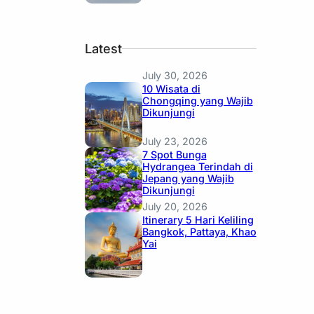
Latest
July 30, 2026
10 Wisata di
Chongqing yang Wajib
Dikunjungi
July 23, 2026
7 Spot Bunga
Hydrangea Terindah di
Jepang yang Wajib
Dikunjungi
July 20, 2026
Itinerary 5 Hari Keliling
Bangkok, Pattaya, Khao
Yai