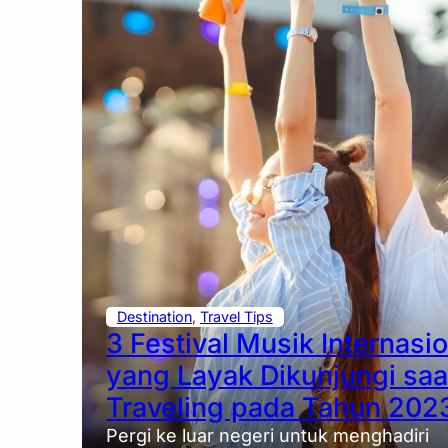
Destination
, 
Travel Tips
3 Festival Musik Internasi
yang Layak Dikunjungi saa
Traveling pada Tahun 202
Pergi ke luar negeri untuk menghadiri