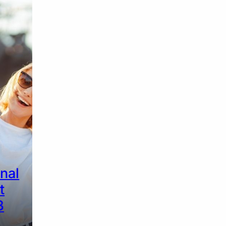
onal
t
3