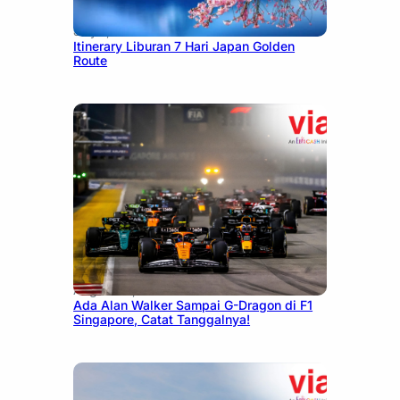
July 7, 2026
Itinerary Liburan 7 Hari Japan Golden
Route
August 13, 2025
Ada Alan Walker Sampai G-Dragon di F1
Singapore, Catat Tanggalnya!