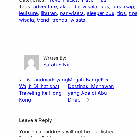
Tags:
adventure
, 
akdp
, 
berwisata
, 
bus
, 
bus akap
,
leuisure
, 
liburan
, 
pariwisata
, 
sleeper bus
, 
tips
, 
tip
wisata
, 
trend
, 
trends
, 
wisata
Written By:
Sarah Silvia
←
5 Landmark yang
Megah Banget! 5
Wajib Dilihat saat
Destinasi Menawan
Traveling ke Hong
yang Ada di Abu
Kong
Dhabi
→
Leave a Reply
Your email address will not be published.