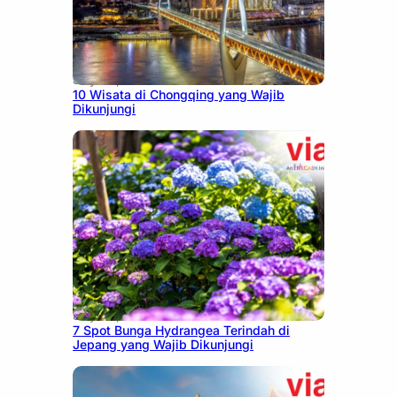
July 30, 2026
10 Wisata di Chongqing yang Wajib
Dikunjungi
July 23, 2026
7 Spot Bunga Hydrangea Terindah di
Jepang yang Wajib Dikunjungi